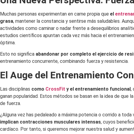
Una Nueva Perspectiva: Fuerz
Muchas personas experimentan en carne propia que
el
entrena
grasa
, mantener la constancia y sentirse más saludables. Aun
actividades como caminar o nadar frente a desequilibrios analític
estudios científicos apuntan cada vez más hacia el entrenamie
óptima.
Esto no significa
abandonar por completo el ejercicio de res
entrenamiento concurrente, combinando fuerza y resistencia.
El Auge del Entrenamiento Con
Las disciplinas
como
CrossFit
y el entrenamiento funcional
,
ganan popularidad. Estos métodos se basan en la idea de que l
de fuerza.
¿Alguna vez has pedaleado a máxima potencia o corrido a toda 
implican contracciones musculares intensas
, cuyos benefic
cardíaco. Por tanto, si queremos mejorar nuestra salud y aument