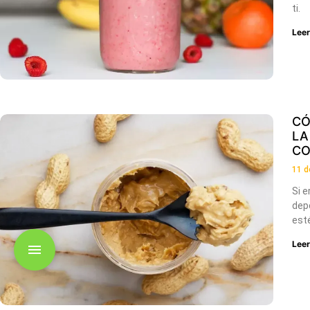
ti.
Lee
CÓ
LA
CO
11 d
Si e
dep
esté
Lee