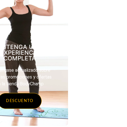
OBTENGA UNA
EXPERIENCIA
COMPLETA
ngase actualizado sobre
ras promociones y ofertas
n la tienda BodyChamp
DESCUENTO