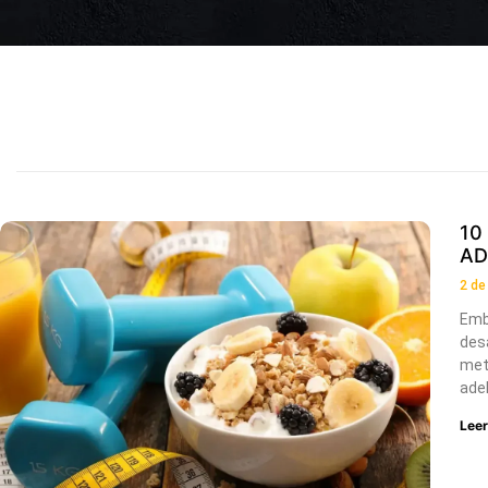
10
AD
2 de
Embá
des
met
ade
Lee