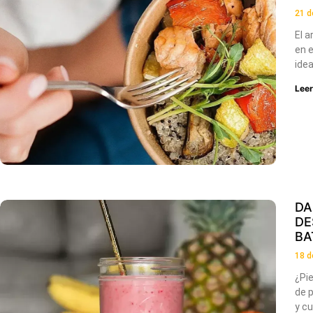
21 d
El a
en e
idea
Lee
DA
DE
BA
18 d
¿Pi
de p
y c