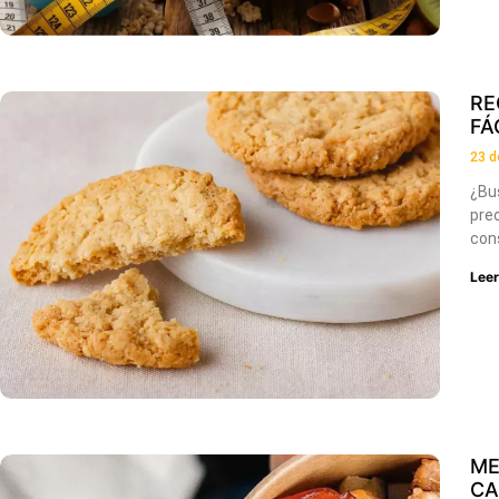
RE
FÁ
23 d
¿Bu
pre
con
Lee
ME
CA